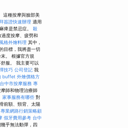
這種按摩與臉部美
拜簽證快速辦理
適用
經麻痺是禁忌症。
殺
致過度按摩、疲勞和
風格外燴料理
其中，
的目標，我將盡一切
末。 根據官方規
舒服。 我主要可以
擇技巧
公司登記
我
 buffet 外燴價格方
台中市按摩服務
專
按摩師和物理治療師
。
家事服務有哪些
對
滑前額、頸背、太陽
專業網路行銷策略顧
摩
假牙費用參考
台中
們幾乎無法動彈，四