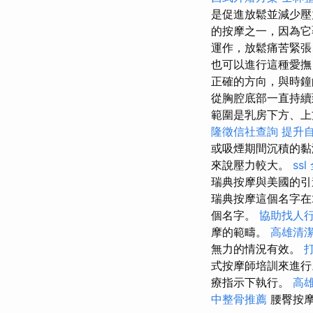
是促進放鬆並減少
的按摩之一，因為它
運作，放鬆痛苦緊張
也可以進行這種愛
正確的方向，與時鐘
從胸腔底部一直持
範圍是乳房下方、上
隆徵信社查詢
提升
或吸煙期間沉積的黏
來說壓力較大。
ssl
瑞典按摩與美國的引
瑞典按摩這個名字在
個名字。
協助找人
摩的範疇。
高雄清
無力的情況有效。
式按摩師培訓來進
療指示下執行。
高
中整骨推薦
腰臀按