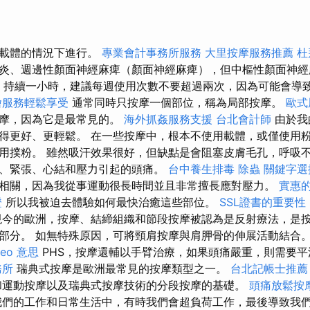
有載體的情況下進行。
專業會計事務所服務
大里按摩服務推薦
杜
炎、週邊性顏面神經麻痺（顏面神經麻痺），但中樞性顏面神
持續一小時，建議每週使用次數不要超過兩次，因為可能會導
燴服務輕鬆享受
通常同時只按摩一個部位，稱為局部按摩。
歐式
按摩，因為它是最常見的。
海外抓姦服務支援
台北會計師
由於我
得更好、更輕鬆。 在一些按摩中，根本不使用載體，或僅使用粉
用撲粉。 雖然吸汗效果很好，但缺點是會阻塞皮膚毛孔，呼吸不
、緊張、心結和壓力引起的頭痛。
台中養生排毒
除蟲
關鍵字選
相關，因為我從事運動很長時間並且非常擅長應對壓力。
實惠的
證
所以我被迫去體驗如何最快治癒這些部位。
SSL證書的重要性
今的歐洲，按摩、結締組織和節段按摩被認為是反射療法，是
部分。 如無特殊原因，可將頸肩按摩與肩胛骨的伸展活動結合
seo 意思
PHS，按摩還輔以手臂治療，如果頭痛嚴重，則需要平
務所
瑞典式按摩是歐洲最常見的按摩類型之一。
台北記帳士推薦
和運動按摩以及瑞典式按摩技術的分段按摩的基礎。
頭痛放鬆按
們的工作和日常生活中，有時我們會超負荷工作，最後導致我