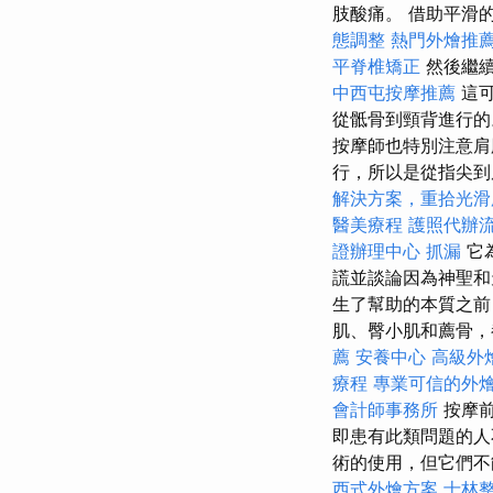
肢酸痛。 借助平滑
態調整
熱門外燴推
平脊椎矯正
然後繼
中西屯按摩推薦
這
從骶骨到頸背進行的
按摩師也特別注意肩
行，所以是從指尖
解決方案，重拾光滑
醫美療程
護照代辦
證辦理中心
抓漏
它
謊並談論因為神聖
生了幫助的本質之前
肌、臀小肌和薦骨
薦
安養中心
高級外
療程
專業可信的外
會計師事務所
按摩前
即患有此類問題的
術的使用，但它們不
西式外燴方案
士林