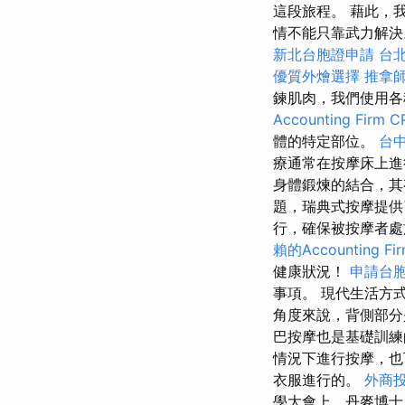
這段旅程。 藉此，
情不能只靠武力解決。 
新北台胞證申請
台
優質外燴選擇
推拿
鍊肌肉，我們使用各
Accounting Firm C
體的特定部位。
台
療通常在按摩床上進
身體鍛煉的結合，其
題，瑞典式按摩提供
行，確保被按摩者處
賴的Accounting Fi
健康狀況！
申請台
事項。 現代生活方
角度來說，背側部分
巴按摩也是基礎訓練
情況下進行按摩，也
衣服進行的。
外商
學大會上，丹麥博