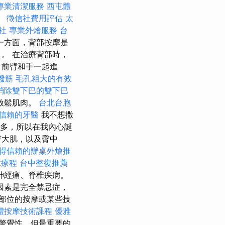
專業清潔服務
西屯體
。
徵信社費用評估
太
社
專業外燴服務
台
一方面，背部按摩是
。 在治療背部時，
、前臂和手一起進
撥筋
毛孔粗大的有效
消除雙下巴的雙下巴
放鬆肌肉。
台北台胞
信賴的牙醫
我不想撒
多，所以在我內心誕
臀大肌，以及臀中
得信賴的辦桌外燴推
拿療程
台中整復推薦
神經痛、脊椎疾病。
因素是完全禁忌症，
部位的按摩或某些技
體按摩技術課程
優雅
警覺性，但最重要的