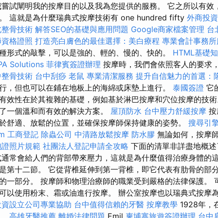
我嘗試闡明我的按摩目的以及我為您提供的服務。 它之所以有效
這就是為什麼瑞典式按摩技術有 one hundred fifty
外商投資
北整骨技術
解答SEO的基礎與應用問題
Google商家檔案管理
台
師資格證照
打造亮白膚色的最佳選擇：美白療程
專業會計事務所
種形式的敲擊，可以是強的、輕的、慢的、快的。
HTML基礎
PA Solutions
菲律賓簽證辦理
按摩時，我們會依照客人的要求
中整骨技術
台中刮痧
老鼠
專業清潔服務
提升自信魅力的首選：
行，但也可以在鋪在地板上的海綿或床墊上進行。
泰國簽證
它
有效性在於其複雜的基礎，例如基於淋巴按摩和穴位按摩的技術
了一個溫和而有效的解決方案。
屋頂防水
台中壓力舒緩按摩
按
於舒適、放鬆的位置，並確保按摩師保持健康的姿勢。
搜尋引
rm
工商登記
除蟲公司
中清路放鬆按摩
防水膠
無論如何，按摩
胞證照片規範
社團法人登記申請全攻略
下面的清單非詳盡地概述
式通常會給人們的背部帶來壓力，這就是為什麼值得治療身體的這
是第十二節。 它從背椎延伸到第一背椎，即它代表有肋骨的部分
的一部分。 按摩師和物理治療師的職業受到嚴格的法律保護。 
可以使用粉末、霜或油進行按摩。 辦公室按摩也以瑞典式按摩
投資設立公司專業協助
台中值得信賴的牙醫
按摩教學
1928年
士。
高雄牙醫推薦
離婚法律問題
Emil
柬埔寨旅遊簽證辦理
台中