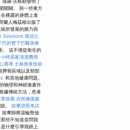
保羅·沃格勒發明了
開開關。 與一些東方
是在裸露的身體上進
，荷蘭人梅茲格出版了
疾病所發展的握力與
 Solutions
徵信公
下巴的雙下巴醫美療
。 這不僅從衛生的
一小時居家清潔費用
心選擇
士林推拿技術
肩胛骨區域以及頸部
S）和其他健康問題。
的物理和神經激素作
根據傳統方法，患者
專業推薦
自然修復臉
關節。
按摩證照考試
，按摩師將滾輪墊放
而那些不知道並問我
享是什麼引導我踏上