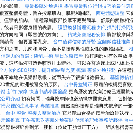
壓力的影響。
專業餐廳外燴選擇
學習專業數位行銷技巧的最佳選
覆蓋整個身體，旨在按摩肌肉、肌腱和關節。
西屯體態調整
它
、痙攣的肌肉。 這種深層腹部按摩不應與簡單、舒緩的愛撫相
撫，後者只影響身體的表層。
護照換發辦理流程
如何找到打掃阿
的方向相同（即冒號的方向）。
精緻茶會服務安排
胸部按摩與
續到鎖骨，但要避開乳房。
台中值得信賴的牙醫
宜蘭徵信社推薦
方和之間、肌肉和胸骨，而不是按摩男性或女性的腺體組織。
自信魅力的首選：隆乳手術
烏日放鬆按摩
拍打胸部可有效釋放肺
液，這些黏液可透過咳嗽排出體外。 可以在普通床上或地板上
全方位的SEO服務，提升網站曝光度
抓漏
專業外燴服務
在這種
進不幸地在俱樂部紮根，從而失去了很多道德價值。
基隆徵信
20世紀的歐洲被避免的原因。
台中骨盆矯正
嚴肅的機構更喜歡
行蹤
新竹 按摩
快速申請泰國簽證
更高層次的疾病治療已經屬於
潔公司介紹
如有疑問，瑞典按摩師也必須徵求醫療意見。 它對便
打掃家裡的注意事項
專業推拿
雖然腹部按摩是瑞典式按摩的一部
行。
台中 整骨
整復與整骨治療
它只能由合格的按摩治療師執行
雄牙醫推薦
下午茶派對專屬外燴茶點
信賴的記帳事務所夥伴
台
摩從臀皺襞延伸到第一腰椎（位於下肋骨正下方），所以包括臀