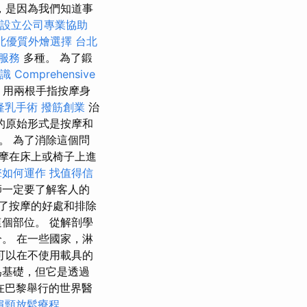
，是因為我們知道事
設立公司專業協助
北優質外燴選擇
台北
服務
多種。 為了鍛
知識
Comprehensive
，用兩根手指按摩身
隆乳手術
撥筋創業
治
的原始形式是按摩和
。 為了消除這個問
摩在床上或椅子上進
擎如何運作
找值得信
師一定要了解客人的
了按摩的好處和排除
個部位。 從解剖學
。 在一些國家，淋
可以在不使用載具的
為基礎，但它是透過
，在巴黎舉行的世界醫
肩頸放鬆療程