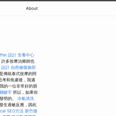
About
fet 設計
安養中心
許多按摩治療師也
t 設計
自然修復臉部
是傳統泰式按摩的阿
思考和焦慮後，我邁
由我的一位非常好的朋
O關鍵字
所以，如果你
而發明的。
冷氣清洗
發生過敏反應，因此
al SEO方法
新竹徵