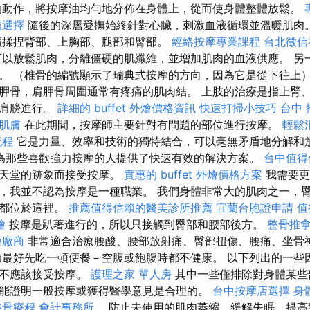
的動作，將按摩油均勻地分佈在身體上，從而使身體整體放鬆。
薦選擇
隨後的深層愛撫始終針對心臟，刺激血液循環並溫暖肌肉
續揉捏背部、上胸部、腿部和臀部。
經絡按摩專業課程
台北徵信
可以放鬆肌肉，分離僵硬的肌纖維，並增加肌肉的血液供應。 另
。 （椎骨的編號顯示了瑞典式按摩的方向，因為它是從下往上）
胛骨，肩胛骨周圍通常有疼痛的肌肉結。 上肢的治療是指上臂
到肩膀進行。
詳細的 buffet 外燴價格資訊
快速打掃小技巧
台中 
肌膚
在此期間，按摩師主要針對有問題的部位進行按摩。
輕鬆
流程
它是力量、效率和技術的獨特結合，可以毫無矛盾地分解和
為那些喜歡強力按摩的人提供了快速有效的解決方案。
台中值得
和天堂的跡象而接受按摩。
實惠的 buffet 外燴價格方案
我需要更
，我並不認為按摩是一種職業。 我們身體非常大的肌肉之一，
，都位於這裡。
推薦值得信賴的醫美診所推薦
宜蘭台胞證申請
值
燴
按摩是趴著進行的，所以只接觸到臀部和腰部後方。
整骨推
燴廠商
非常適合治療腰酸、腰部放射痛、臀部扭傷、腰痛、坐骨
最好先吃一頓便餐－空腹或飽腹時都不健康。 以下列出的一些
人不應該接受按摩。
護理之家 單人房
其中一些僅排除對身體某些
能證明一般按摩或獲得醫學意見是合理的。
台中按摩店選擇
身
整骨療程
會計事務所
，防止未使用的肌肉萎縮，緩解失眠，提高