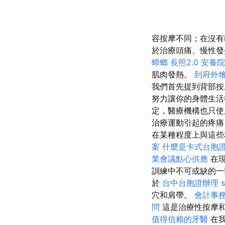
容按摩不同；在沒
於治療頭痛、慢性發
蟑螂
長照2.0
安養院
肌肉發熱。
到府外
我們首先提到背部
努力讓你的身體生活
定，醫療機構也只使
治療運動引起的疼痛
在某種程度上與這些
案
什麼是卡式台胞
業會議點心供應
在現
訓練中不可或缺的一
於
台中台胞證辦理
穴和肩帶。
會計事
問
這是治療性按摩
值得信賴的牙醫
在我