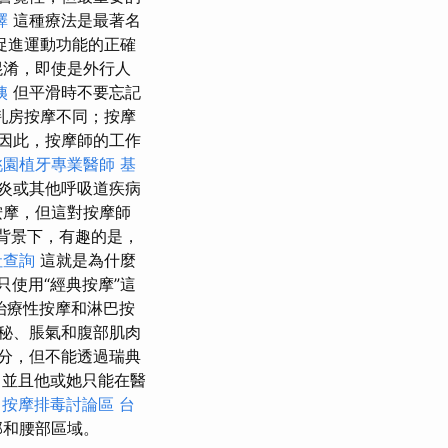
擇
這種療法是最著名
促進運動功能的正確
混淆，即使是外行人
姨
但平滑時不要忘記
乳房按摩不同；按摩
因此，按摩師的工作
桃園植牙專業醫師
基
炎或其他呼吸道疾病
按摩，但這對按摩師
背景下，有趣的是，
社查詢
這就是為什麼
只使用“經典按摩”這
治療性按摩和淋巴按
秘、脹氣和腹部肌肉
分，但不能透過瑞典
，並且他或她只能在醫
中按摩排毒討論區
台
部和腰部區域。