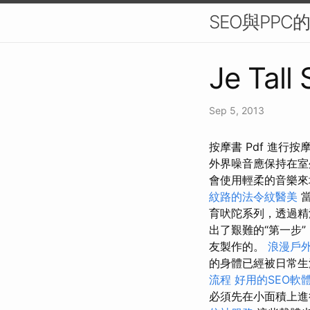
SEO與PPC
Je Tall
Sep 5, 2013
按摩書 Pdf 進
外界噪音應保持在
會使用輕柔的音樂
紋路的法令紋醫美
當
育吠陀系列，透過精
出了艱難的“第一步
友製作的。
浪漫戶
的身體已經被日常生
流程
好用的SEO軟
必須先在小面積上