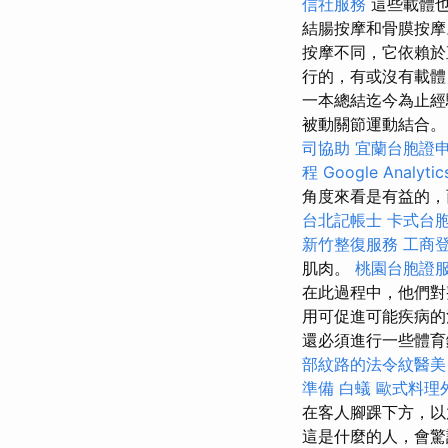
信社服務
這些載體也
結腸按摩和骨膜按摩
按摩不同，它依賴於
行的，有或沒有載體
一本總結迄今為止經
被動關節運動結合。 
司協助
宜蘭台胞證
程
Google Analyt
角度來看是有益的，
台北記帳士
卡式台
新竹整復服務
工商
肌肉。
桃園台胞證
在此過程中，他們對
用可促進可能疾病
還必須進行一些體育
部紋路的法令紋醫美
準備
白蟻
歐式料理
在客人腳踝下方，以
這是什麼的人，會驚