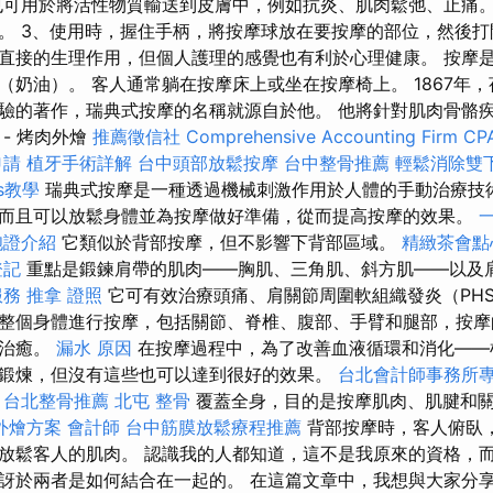
可用於將活性物質輸送到皮膚中，例如抗炎、肌肉鬆弛、止痛。 
。 3、使用時，握住手柄，將按摩球放在要按摩的部位，然後打
直接的生理作用，但個人護理的感覺也有利於心理健康。 按摩
（奶油）。 客人通常躺在按摩床上或坐在按摩椅上。 1867年
驗的著作，瑞典式按摩的名稱就源自於他。 他將針對肌肉骨骼
- 烤肉外燴
推薦徵信社
Comprehensive Accounting Firm CPA
申請
植牙手術詳解
台中頭部放鬆按摩
台中整骨推薦
輕鬆消除雙
ics教學
瑞典式按摩是一種透過機械刺激作用於人體的手動治療技術
而且可以放鬆身體並為按摩做好準備，從而提高按摩的效果。
胞證介紹
它類似於背部按摩，但不影響下背部區域。
精緻茶會點
登記
重點是鍛鍊肩帶的肌肉——胸肌、三角肌、斜方肌——以及
服務
推拿 證照
它可有效治療頭痛、肩關節周圍軟組織發炎（PH
整個身體進行按摩，包括關節、脊椎、腹部、手臂和腿部，按摩
的治癒。
漏水 原因
在按摩過程中，為了改善血液循環和消化——
鍛煉，但沒有這些也可以達到很好的效果。
台北會計師事務所
台北整骨推薦
北屯 整骨
覆蓋全身，目的是按摩肌肉、肌腱和
外燴方案
會計師
台中筋膜放鬆療程推薦
背部按摩時，客人俯臥
放鬆客人的肌肉。 認識我的人都知道，這不是我原來的資格，
訝於兩者是如何結合在一起的。 在這篇文章中，我想與大家分