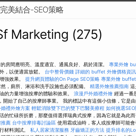
的完美結合-SEO策略
 Sf Marketing (275)
行按摩的房間應明亮、溫度適宜、通風良好、易於清潔。
專業外燴 buf
室外，以便適當放鬆。
台中整骨價錢
詳細的 buffet 外燴價格資訊
來增強效果。
提升網頁體驗的On Page SEO策略
專業外燴 buffe
然，廁所、淋浴和洗手設施也必須配備。
精選外燴推薦指南
這
油的力量增強按摩的體驗和效果。
浪漫戶外婚禮外燴
經過一番
”，開始了自己的按摩師事業。 我的標誌中有這個小信條，它是
外婚禮外燴方案
輕鬆消除雙下巴的雙下巴醫美療程
如何挑選SE
活的忙碌所折磨，那麼值得選擇瑞典式按摩，因為它就是為此
體推薦
台中按摩排毒討論區
使用霜或油時，客人或按摩師可能會
進行材料測試。
私人居家清潔服務
牙齒矯正的方法
提升排名的Loc