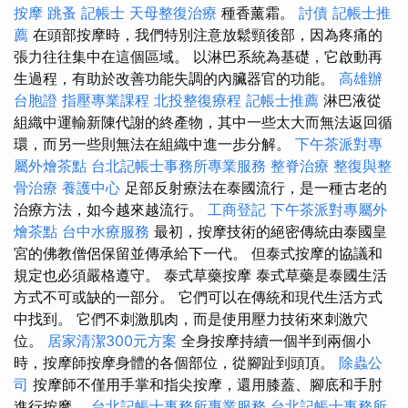
按摩
跳蚤
記帳士
天母整復治療
種香薰霜。
討債
記帳士推
薦
在頭部按摩時，我們特別注意放鬆頸後部，因為疼痛的
張力往往集中在這個區域。 以淋巴系統為基礎，它啟動再
生過程，有助於改善功能失調的內臟器官的功能。
高雄辦
台胞證
指壓專業課程
北投整復療程
記帳士推薦
淋巴液從
組織中運輸新陳代謝的終產物，其中一些太大而無法返回循
環，而另一些則無法在組織中進一步分解。
下午茶派對專
屬外燴茶點
台北記帳士事務所專業服務
整脊治療
整復與整
骨治療
養護中心
足部反射療法在泰國流行，是一種古老的
治療方法，如今越來越流行。
工商登記
下午茶派對專屬外
燴茶點
台中水療服務
最初，按摩技術的絕密傳統由泰國皇
宮的佛教僧侶保留並傳承給下一代。 但泰式按摩的協議和
規定也必須嚴格遵守。 泰式草藥按摩 泰式草藥是泰國生活
方式不可或缺的一部分。 它們可以在傳統和現代生活方式
中找到。 它們不刺激肌肉，而是使用壓力技術來刺激穴
位。
居家清潔300元方案
全身按摩持續一個半到兩個小
時，按摩師按摩身體的各個部位，從腳趾到頭頂。
除蟲公
司
按摩師不僅用手掌和指尖按摩，還用膝蓋、腳底和手肘
進行按摩。
台北記帳士事務所專業服務
台北記帳士事務所