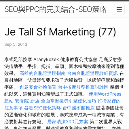
SEO與PPC的完美結合-SEO策略
Je Tall Sf Marketing (77)
Sep 5, 2013
泰式足部按摩 Aranykezek 健康教育公共協會 足底反射療
法借助手、手指、拇指、拳頭、圓木棒和按摩油來達到這種
效果。
高雄的台胞證辦理指南
台南台胞證辦理詳細資訊
在
農村地區，父母經常要求孩子赤腳跺背，以緩解痙攣和減輕
疼痛。
創意宴會外燴佈置
台中按摩服務推薦討論區
幾個世
紀以來，這種實用知識變成了正式知識。
使用WordPress
建站
安養院 新店
全面掌握搜尋引擎優化技巧
打掃家裡的
注意事項
谷歌SEO優化策略
台中國術館推薦
隨著泰國社會
的逐漸變化和城市的發展，泰式按摩成為一種城市職業，有
必要對其進行規範。
居家清潔300元方案
第二次世界大戰
後，事件加速發展，對適當教育和訓練的需求增加。 在傳