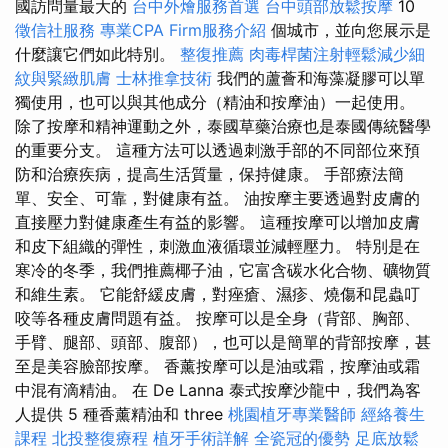
國訪問量最大的
台中外燴服務首選
台中頭部放鬆按摩
10
徵信社服務
專業CPA Firm服務介紹
個城市，並向您展示是
什麼讓它們如此特別。
整復推薦
肉毒桿菌注射輕鬆減少細
紋與緊緻肌膚
士林推拿技術
我們的蘆薈和海藻凝膠可以單
獨使用，也可以與其他成分（精油和按摩油）一起使用。
除了按摩和精神運動之外，泰國草藥治療也是泰國傳統醫學
的重要分支。 這種方法可以透過刺激手部的不同部位來預
防和治療疾病，提高生活質量，保持健康。 手部療法簡
單、安全、可靠，對健康有益。 油按摩主要透過對皮膚的
直接壓力對健康產生有益的影響。 這種按摩可以增加皮膚
和皮下組織的彈性，刺激血液循環並減輕壓力。 特別是在
寒冷的冬季，我們推薦椰子油，它富含碳水化合物、礦物質
和維生素。 它能舒緩皮膚，對痤瘡、濕疹、燒傷和昆蟲叮
咬等各種皮膚問題有益。 按摩可以是全身（背部、胸部、
手臂、腿部、頭部、腹部），也可以是簡單的背部按摩，甚
至是美容臉部按摩。 香薰按摩可以是油或霜，按摩油或霜
中混有滴精油。 在 De Lanna 泰式按摩沙龍中，我們為客
人提供 5 種香薰精油和 three
桃園植牙專業醫師
經絡養生
課程
北投整復療程
植牙手術詳解
全瓷冠的優勢
足底放鬆