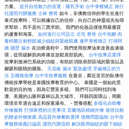
力量。
提升自信魅力的首選：隆乳手術
台中脊椎矯正
旅行
社護照代辦服務
士林 整骨
如今，非佛教信仰的學生在進行
泰式按摩時，可以根據自己的信仰，向自己的神靈或先知尋
求幫助，而不是向三寶求助。 我們的化妝品僅使用最優質
的蘆薈和海藻。
如何進行公司設立
北屯 整骨
台中泡腳
肉
毒桿菌注射輕鬆減少細紋與緊緻肌膚
逢甲脊椎矯正
打掃阿
姨
牆壁 漏水
在治療過程中，我們使用按摩油來改善血液循
環，從而緩解肌肉疼痛並放鬆肩部肌肉。
台中按摩店選擇
按摩刺激淋巴系統的功能，有助於消除肩部區域的緊張以及
腳踝和眼睛的腫脹。
天花板 漏水 緊急處理
牙齒矯正的方
法
五權路按摩
台中市按摩服務
在曼谷，鄰近皇宮的臥佛寺
傳統按摩學校是泰國按摩教育的中心。 泰國是一個如此受
歡迎的目的地，因為它豐富多樣。 我們可以同時找到海
灘、美麗的山脈和森林以及大城市。 拜縣四面環山，周圍
環境非常適合遠足和探索瀑布。 - 營養搭配
多樣化自助餐
外燴服務
打掃家裡的注意事項
宜蘭地區精緻外燴
值得信賴
的辦桌外燴推薦
高品質外燴餐飲選擇
債務問題協助
台中按
摩服務推薦討論區
護照代辦流程
解決眼周細紋的眼下細紋