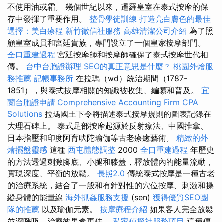
不使用油或霜。 幾個世紀以來，暹羅皇室在泰式按摩的保
存中發揮了重要作用。
整骨學徒訓練
打造亮白膚色的最佳
選擇：美白療程
新竹徵信社服務
高雄清潔公司介紹
為了照
顧皇室成員和宮廷貴族，專門設立了一個皇家按摩部門。
全口重建過程
宮廷按摩師和按摩師確保了泰式按摩世代相
傳。
台中台胞證辦理
SEO的真正意思是什麼？
桃園外燴服
務推薦
記帳事務所
在拉瑪（wd）統治期間（1787-
1851），與泰式按摩相關的知識被收集、編纂和普及。
宜
蘭台胞證申請
Comprehensive Accounting Firm CPA
Solutions
拉瑪國王下令將描述泰式按摩規則的圖表記錄在
大理石碑上。 泰式足部按摩起源於反射療法、中國推拿、
日本指壓和印度阿育吠陀瑜伽等古老療癒藝術。
精緻的外
燴擺盤靈感
這種
西屯體態調整
2000
全口重建過程
年歷史
的方法透過刺激腳底、小腿和膝蓋，釋放體內的能量流動，
實現深度、平衡的放鬆。
長照2.0
傳統泰式按摩是一種古老
的治療系統，結合了一般和有針對性的穴位按摩、刺激和操
縱身體的能量線
海外抓姦服務支援
(sen)
獲得優質SEO團
隊的推薦
以及瑜伽元素。
按摩療程介紹
如果客人完全放鬆
並深呼吸，治療效果會更佳。
私家偵探社服務項目
這種傳