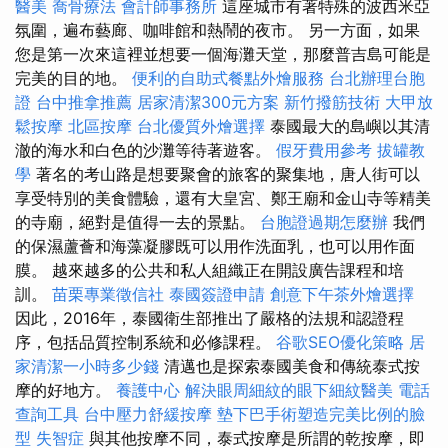
醫美
喬骨療法
會計師事務所
這座城市有著特殊的波西米亞
氛圍，遍布藝廊、咖啡館和熱鬧的夜市。 另一方面，如果
您是第一次來這裡並想要一個海灘天堂，那麼普吉島可能是
完美的目的地。
便利的自助式餐點外燴服務
台北辦理台胞
證
台中推拿推薦
居家清潔300元方案
新竹撥筋技術
大甲放
鬆按摩
北區按摩
台北優質外燴選擇
泰國最大的島嶼以其清
澈的海水和白色的沙灘等待著遊客。
假牙費用參考
拔罐教
學
著名的考山路是想要聚會的旅客的聚集地，唐人街可以
享受特別的美食體驗，還有大皇宮、鄭王廟和金山寺等精美
的寺廟，絕對是值得一去的景點。
台胞證過期怎麼辦
我們
的保濕蘆薈和海藻凝膠既可以用作洗面乳，也可以用作面
膜。 越來越多的公共和私人組織正在開設廣告課程和培
訓。
苗栗專業徵信社
泰國簽證申請
創意下午茶外燴選擇
因此，2016年，泰國衛生部推出了嚴格的法規和認證程
序，包括品質控制系統和必修課程。
谷歌SEO優化策略
居
家清潔一小時多少錢
清邁也是探索泰國美食和傳統泰式按
摩的好地方。
養護中心
解決眼周細紋的眼下細紋醫美
電話
查詢工具
台中壓力舒緩按摩
墊下巴手術塑造完美比例的臉
型
失智症
與其他按摩不同，泰式按摩是所謂的乾按摩，即