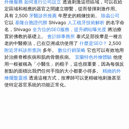
外燴服務
如何進行公司設立
透過刺激這些區域，可以在給
定區域和相應的器官之間建立聯繫，從而發揮刺激作用。
具有 2,500
牙醫診所推薦
年歷史的精煉技術。
除蟲公司
它以
基隆台胞證代辦
Shivago
人工植牙技術解析
的名字命
名，Shivago
全方位的SEO服務，提升網站曝光度
將治療
置於佛教的基礎上。
會計師事務所
泰式足部按摩是一種古
老的中醫療法，已在亞洲成功使用了
什麼是SEO？
2,500
附近牙科診所查詢
多年。
數位行銷策略
它也可以有效地用
於治療脊椎疾病和肌肉骨骼疾病。
宜蘭特色外燴體驗
他使
用一根被稱為「小醫生」的棍子，這也很重要，因為每個反
射點的面積比我們任何手指的大小都要小得多。
精緻的外
燴擺盤靈感
透過這種方式，按摩師可以更精確地刺激甚至
使特定器官系統的功能正常化。