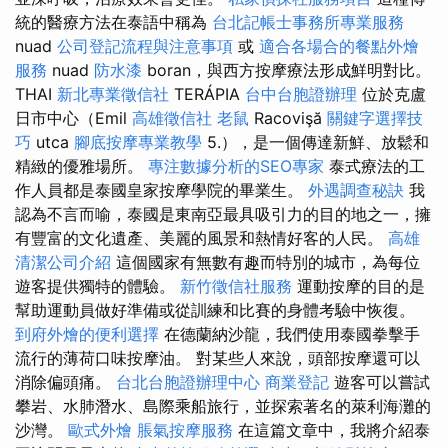
統的醫療方法在泰語中稱為
台北記帳士事務所專業服務
nuad
公司登記流程與注意事項
或
適合各場合的餐點外燴
服務
nuad
防水漆
boran，與西方按摩療法形成鮮明對比。
THAI
新北專業徵信社
TERÁPIA
台中台胞證辦理
位於克盧
日市中心（Emil
高雄徵信社
老鼠
Racovişă
關鍵字選擇技
巧
utca
腳底按摩專業教學
5.），是一個傳達新鮮、放鬆和
精緻的優雅場所。
專注數據分析的SEO專家
泰式療法的工
作人員都是泰國皇家按摩學院的畢業生。
外遇調查秘訣
我
認為不言而喻，泰國是東南亞最具吸引力的目的地之一，擁
有豐富的文化遺產、美麗的風景和熱情好客的人民。
高雄
清潔公司介紹
這個國家有無數有趣而特別的城市，為每位
遊客提供獨特的體驗。
新竹徵信社服務
運動按摩的目的是
幫助運動員做好準備或從訓練和比賽的身體考驗中恢復。
到府外燴的便利選擇
在德蘭納沙龍，我們使用泰國拳擊手
流行的薄荷口味按摩油。 對某些人來說，頭部按摩還可以
消除偏頭痛。
台北台胞證辦理中心
商業登記
遊客可以嘗試
攀岩、水肺潛水、島際乘船旅行，並探索著名的萊利海灘的
沙灣。
歐式外燴
脹氣按摩服務
在這篇文章中，我將介紹泰