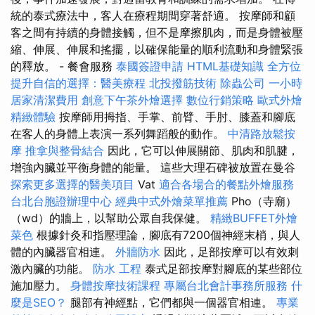
統的泰式療法中，客人在療程期間穿著舒適。 按摩師和顧
客之間有持續的身體接觸，但不是摩擦肌肉，而是身體被壓
縮、伸展、伸展和搖擺，以確保能量的順利流動和身體緊張
的釋放。 - 餐會服務
泰國簽證申請
HTML基礎知識
全方位
提升自信的選擇：醫美療程
北投撥筋技術
除蟲公司
一小時
居家清潔費用
創意下午茶外燴選擇
數位行銷策略
歐式外燴
精緻體驗
按摩師用拇指、手掌、前臂、手肘、膝蓋和腳底
在客人的身體上表演一系列舞蹈般的動作。
中清路放鬆按
摩
推拿與整骨結合
因此，它可以伸展關節、肌肉和肌腱，
增強內臟並平衡身體的能量。 這些大理石碑被放置在曼谷
探索更多選擇的醫美項目
Vat
適合各場合的餐點外燴服務
台北台胞證辦理中心
經典中式外燴菜單推薦
Pho（寺廟）
（wd）的牆上，以幫助公眾自我保健。
精緻BUFFET外燴
菜色
根據針灸和指壓理論，腳底有7200個神經末梢，與人
體的內臟器官相連。
外牆防水
因此，足部按摩可以有效刺
激內臟的功能。
防水 工程
泰式足部按摩對腳底的某些部位
施加壓力。
身體按摩技術課程
專屬台北會計事務所服務
什
麼是SEO？
腿部有神經點，它們都與一個器官相連。
專業